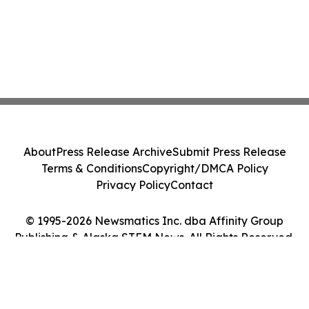
About
Press Release Archive
Submit Press Release
Terms & Conditions
Copyright/DMCA Policy
Privacy Policy
Contact
© 1995-2026 Newsmatics Inc. dba Affinity Group
Publishing & Alaska STEM News. All Rights Reserved.
Cookie Settings / Your Privacy Choices